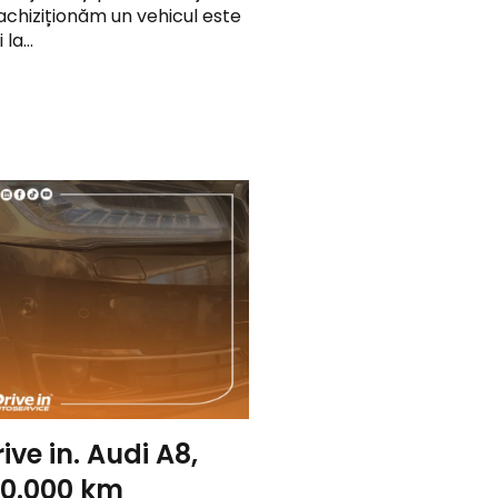
 achiziționăm un vehicul este
 la…
rive in. Audi A8,
270.000 km