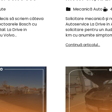
ute
Mecanică Auto
 decis să scriem câteva
Solicitare mecanică și 
ectoarele Bosch cu
Autoservice La Drive in
l. La Drive in
solicitare pentru un Aud
cu Volvo…
km cu anumite simptome
Continuă articolul...