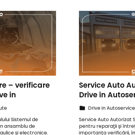
e – verificare
Service Auto Au
ve in
Drive in Autose
ute
Drive in Autoservic
lului Sistemul de
Service Auto Autorizat S
 un ansamblu de
pentru reparații și între
lice și electronice.
importanța verificării, î