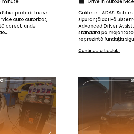
4 minute
Drive in Autoservic
 Sibiu, probabil nu vrei
Calibrare ADAS. Sistem
ervice auto autorizat,
siguranță activă Sistem
tă corect, unde
Advanced Driver Assist
nde…
standard pe majoritate
reprezintă fundația sigu
Continuă articolul...