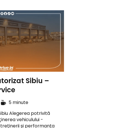
torizat Sibiu –
rvice
e
5 minute
ibiu Alegerea potrivită
ținerea vehiculului -
ntreținerii și performanța