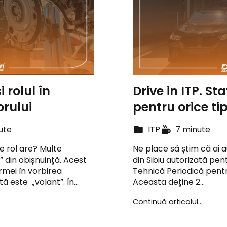
 rolul în
Drive in ITP. Sta
rului
pentru orice ti
ute
ITP
7 minute
e rol are? Multe
Ne place să știm că ai au
 din obișnuință. Acest
din Sibiu autorizată pen
rmei în vorbirea
Tehnică Periodică pentr
tă este „volant”. În…
Aceasta deține 2…
Continuă articolul...