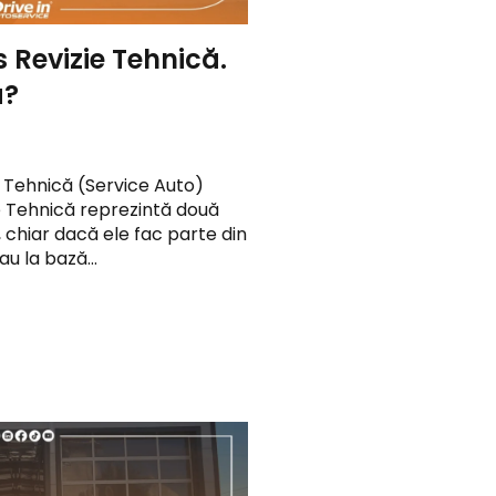
s Revizie Tehnică.
a?
ie Tehnică (Service Auto)
ie Tehnică reprezintă două
, chiar dacă ele fac parte din
au la bază…