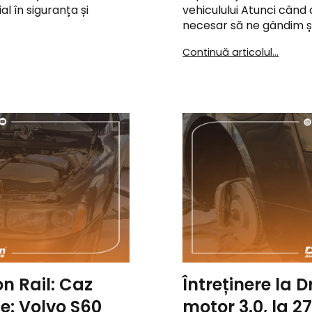
l în siguranța și
vehiculului Atunci când
necesar să ne gândim și
Continuă articolul...
n Rail: Caz
Întreținere la D
ce: Volvo S60
motor 3.0, la 