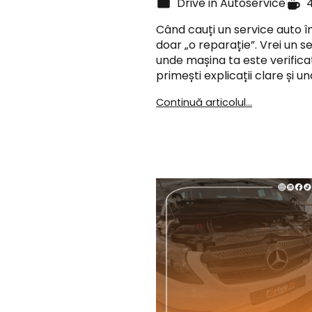
Drive in Autoservice
Când cauți un service auto în
doar „o reparație”. Vrei un s
unde mașina ta este verifica
primești explicații clare și u
Continuă articolul...