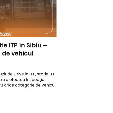
ție ITP în Sibiu –
p de vehicul
zit de Drive in ITP, stație ITP
tru a efectua Inspecția
u orice categorie de vehicul.