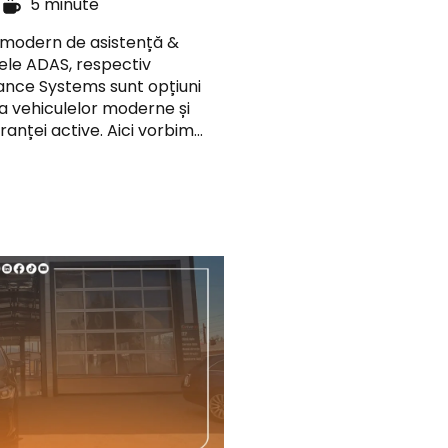
e
5 minute
 modern de asistență &
ele ADAS, respectiv
ance Systems sunt opțiuni
a vehiculelor moderne și
ranței active. Aici vorbim…