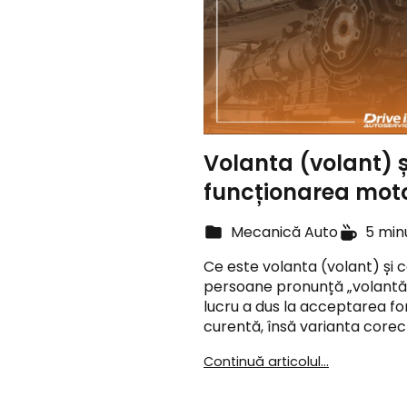
Volanta (volant) și
funcționarea moto
Mecanică Auto
5 min
Ce este volanta (volant) și c
persoane pronunță „volantă”
lucru a dus la acceptarea fo
curentă, însă varianta corec
Continuă articolul...