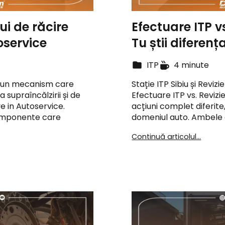
i de răcire
Efectuare ITP v
oservice
Tu știi diferenț
ITP
4 minute
e un mecanism care
Stație ITP Sibiu și Reviz
supraîncălzirii și de
Efectuare ITP vs. Reviz
e in Autoservice.
acțiuni complet diferite
componente care
domeniul auto. Ambele 
Continuă articolul...