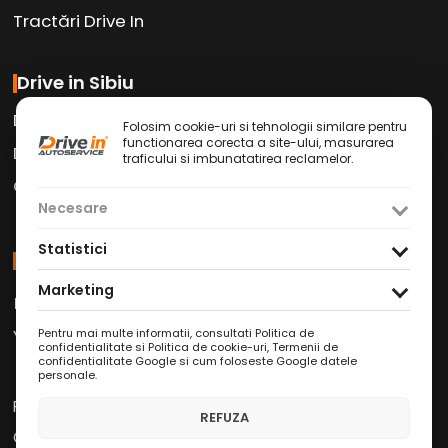
Tractări Drive In
Drive in Sibiu
Drive in Car Wash
Folosim cookie-uri si tehnologii similare pentru
functionarea corecta a site-ului, masurarea
Drive in Cafe
traficului si imbunatatirea reclamelor.
Contact
Necesare
Statistici
Social Media
Marketing
Facebook
Instagram
TikTok
/
/
Youtube
WhatsApp
LinkedIn
/
/
Pentru mai multe informatii, consultati
Politica de
confidentialitate si Politica de cookie-uri
,
Termenii de
confidentialitate Google
si
cum foloseste Google datele
personale
.
Politica de Confidențialitate
REFUZA
Condiții Service Auto