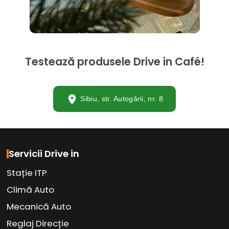
Testează produsele Drive in Café!
Sibiu, str. Autogării, nr. 8
Servicii Drive in
Stație ITP
Climă Auto
Mecanică Auto
Reglaj Direcție