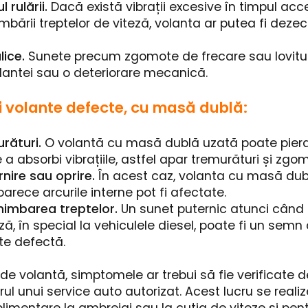
l rulării.
Dacă există vibrații excesive în timpul acce
ării treptelor de viteză, volanta ar putea fi dezec
ice.
Sunete precum zgomote de frecare sau lovitur
lantei sau o deteriorare mecanică.
 volante defecte, cu masă dublă:
urături.
O volantă cu masă dublă uzată poate pierd
a absorbi vibrațiile, astfel apar tremurături și zgo
nire sau oprire.
În acest caz, volanta cu masă dubl
arece arcurile interne pot fi afectate.
imbarea treptelor.
Un sunet puternic atunci când
eză, în special la vehiculele diesel, poate fi un sem
e defectă.
l de volantă, simptomele ar trebui să fie verificate 
drul unui service auto autorizat. Acest lucru se real