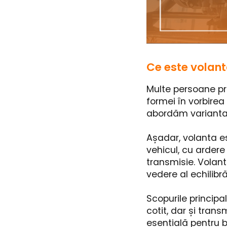
Ce este volanta
Multe persoane pr
formei în vorbirea
abordăm varianta d
Așadar, volanta es
vehicul, cu arder
transmisie. Volant
vedere al echilibră
Scopurile principa
cotit, dar și trans
esențială pentru 