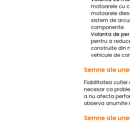
motoarele cu cu
motoarele dies
sistem de arcur
componente.
Volanta de pe
pentru a reduce
construite din 
vehicule de com
Semne ale unei
Fiabilitatea cutiei
necesar ca problem
a nu afecta perfo
observa anumite ma
Semne ale unei