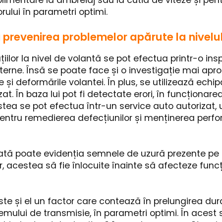
limentare la ambreiaj sau la cutia de viteze și pen
ului în parametri optimi.
i prevenirea problemelor apărute la nivelu
țiilor la nivel de volantă se pot efectua printr-o ins
erne. Însă se poate face și o investigație mai apr
le și deformările volantei. În plus, se utilizează ech
t. În baza lui pot fi detectate erori, în funcționarea
tea se pot efectua într-un service auto autorizat,
pentru remedierea defecțiunilor și menținerea perf
iată poate evidenția semnele de uzură prezente pe
ior, acestea să fie înlocuite înainte să afecteze func
ste și el un factor care contează în prelungirea dur
emului de transmisie, în parametri optimi. În acest