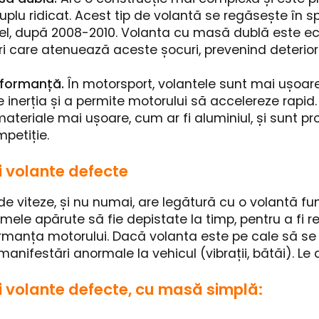
plu ridicat. Acest tip de volantă se regăsește în sp
el, după 2008-2010. Volanta cu masă dublă este e
i care atenuează aceste șocuri, prevenind deterior
rformanță.
În motorsport, volantele sunt mai ușoare 
 inerția și a permite motorului să accelereze rapid
materiale mai ușoare, cum ar fi aluminiul, și sunt pr
petiție.
 volante defecte
 de viteze, și nu numai, are legătură cu o volantă fu
ele apărute să fie depistate la timp, pentru a fi r
rmanța motorului. Dacă volanta este pe cale să se 
nifestări anormale la vehicul (vibrații, bătăi). Le 
 volante defecte, cu masă simplă: