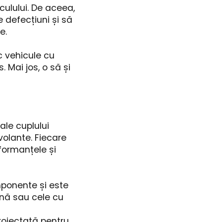
culului. De aceea,
 defecțiuni și să
e.
c vehicule cu
 Mai jos, o să și
ale cuplului
volante. Fiecare
rformanțele și
ponente și este
zină sau cele cu
roiectată pentru