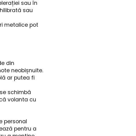
lerației sau în
hilibrată sau
i metalice pot
e din
mote neobișnuite.
ă ar putea fi
 se schimbă
n că volanta cu
de personal
izează pentru a