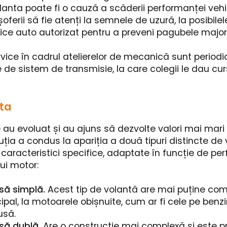
anta poate fi o cauză a scăderii performanței vehi
rii să fie atenți la semnele de uzură, la posibilele
vice auto autorizat pentru a preveni pagubele major
rvice în cadrul atelierelor de mecanică sunt periodi
de sistem de transmisie, la care colegii le dau curs.
nta
 au evoluat și au ajuns să dezvolte valori mai mari 
luția a condus la apariția a două tipuri distincte de 
 caracteristici specifice, adaptate în funcție de pe
rui motor:
să simplă.
Acest tip de volantă are mai puține com
ncipal, la motoarele obișnuite, cum ar fi cele pe ben
usă.
să dublă.
Are o construcție mai complexă și este p