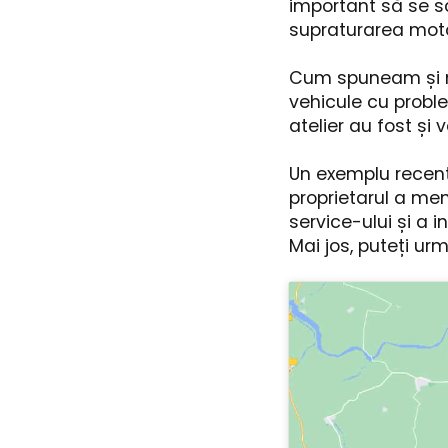
important să se s
supraturarea moto
Cum spuneam și ma
vehicule cu proble
atelier au fost ș
Un exemplu recent 
proprietarul a men
service-ului și a 
Mai jos, puteți ur