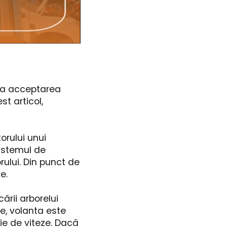
 la acceptarea
st articol,
orului unui
istemul de
rului. Din punct de
e.
ării arborelui
ate, volanta este
ie de viteze. Dacă