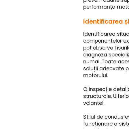
preveni daune sup
performanța motor
Identificarea ș
Identificarea situa
componentelor ext
pot observa fisuri
diagnoză specializa
numai. Toate aces
soluții adecvate 
motorului.
O inspecție detal
structurale. Ulter
volantei.
Stilul de condus e
funcționare a sist