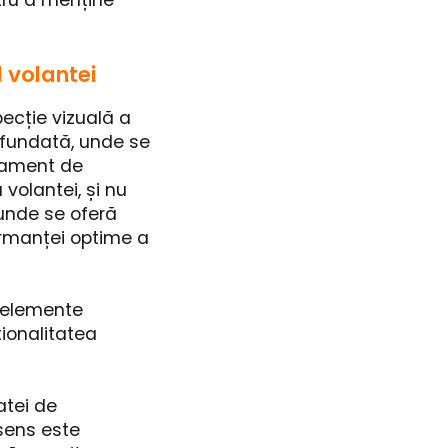
tru a menține
l volantei
pecție vizuală a
ofundată, unde se
ipament de
 volantei, și nu
 unde se oferă
ormanței optime a
 elemente
ționalitatea
atei de
 sens este