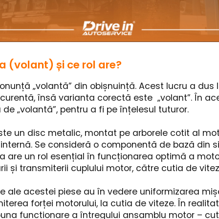
 (volant) și ce rol are?
onunță „volantă” din obișnuință. Acest lucru a dus
 curentă, însă varianta corectă este „volant”. În ace
e „volantă”, pentru a fi pe înțelesul tuturor.
te un disc metalic, montat pe arborele cotit al mot
e internă. Se consideră o componentă de bază din s
a are un rol esențial în funcționarea optimă a moto
rii și transmiterii cuplului motor, către cutia de vitez
le ale acestei piese au în vedere uniformizarea mișc
miterea forței motorului, la cutia de viteze. În realit
buna funcționare a întregului ansamblu motor – cut