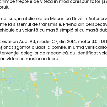
chimbe treptele de viteză în mod corespunzător și 
rului.
i sus, în atelierele de Mecanică Drive in Autoser
me la sistemul de transmisie. Privind din perspectiv
i vehicule cu volantă cu masă simplă și cu masă dub
este un Audi A6, model C7, din 2014, motor 3.0 TDI 
ționat zgomot ciudat la pornire. În urma verificărilo
intervenției colegilor de mecanică, au identificat vol
mări video cu mașina în lucru.