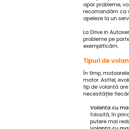
apar probleme, vol
recomandăm ca șofe
apeleze la un ser
La Drive in Autose
probleme pe parte 
exemplificăm.
Tipuri de vola
În timp, motoarele
motor. Astfel, evo
tip de volantă are
necesitățile fiecă
Volanta cu ma
folosită, în pri
putere mai red
Volanta cu ma