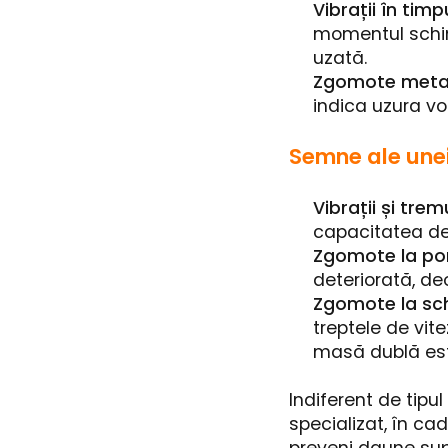
Vibrații în timpu
momentul schimb
uzată.
Zgomote metal
indica uzura vo
Semne ale unei
Vibrații și trem
capacitatea de 
Zgomote la por
deteriorată, deo
Zgomote la sch
treptele de vit
masă dublă est
Indiferent de tipu
specializat, în ca