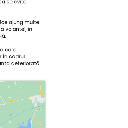
să se evite
vice ajung multe
a volantei, în
lă.
la care
r în cadrul
anta deteriorată.