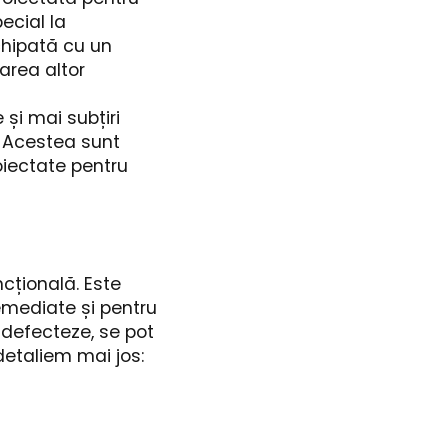
ecial la
chipată cu un
area altor
și mai subțiri
. Acestea sunt
oiectate pentru
ncțională. Este
emediate și pentru
defecteze, se pot
detaliem mai jos: