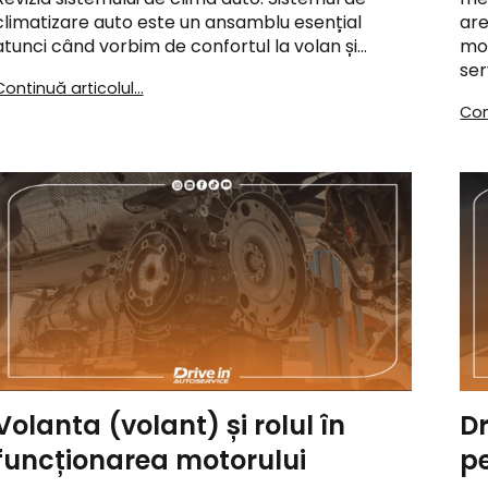
climatizare auto este un ansamblu esențial
are
atunci când vorbim de confortul la volan și…
mot
ser
Continuă articolul...
Con
Volanta (volant) și rolul în
Dr
funcționarea motorului
pe