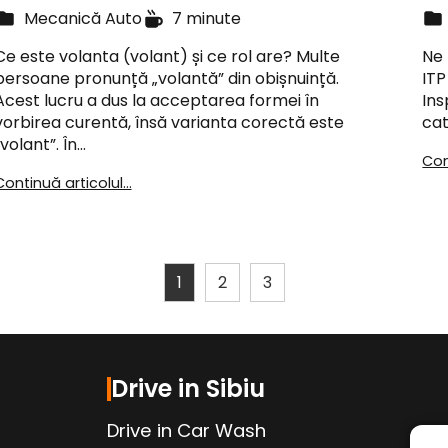
Mecanică Auto
7 minute
Ce este volanta (volant) și ce rol are? Multe
Ne 
persoane pronunță „volantă” din obișnuință.
ITP
Acest lucru a dus la acceptarea formei în
Ins
vorbirea curentă, însă varianta corectă este
cat
„volant”. În…
Con
Continuă articolul...
1
2
3
Drive in Sibiu
Drive in Car Wash