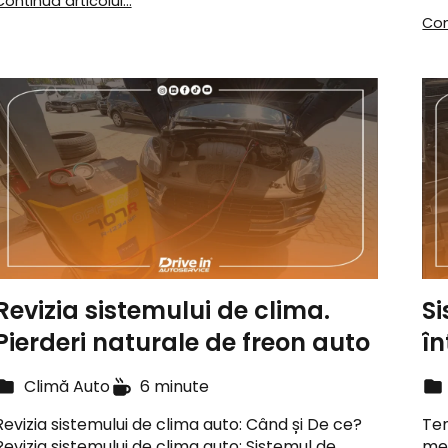
Continuă articolul...
Con
Revizia sistemului de clima.
Si
Pierderi naturale de freon auto
în
Climă Auto
6 minute
Revizia sistemului de clima auto: Când și De ce?
Tem
Revizia sistemului de clima auto: Sistemul de
men