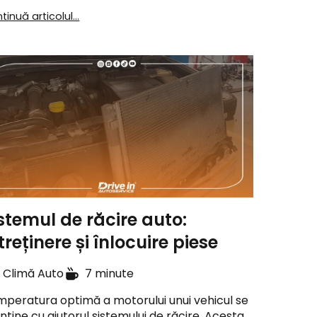
tinuă articolul...
stemul de răcire auto:
treținere și înlocuire piese
Climă Auto
7 minute
peratura optimă a motorului unui vehicul se
ține cu ajutorul sistemului de răcire. Acesta