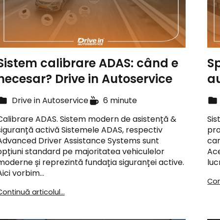
Sistem calibrare ADAS: când e
Sp
necesar? Drive in Autoservice
au
Drive in Autoservice
6 minute
Calibrare ADAS. Sistem modern de asistență &
Sis
siguranță activă Sistemele ADAS, respectiv
pro
Advanced Driver Assistance Systems sunt
car
opțiuni standard pe majoritatea vehiculelor
Ace
moderne și reprezintă fundația siguranței active.
lu
Aici vorbim…
Con
Continuă articolul...