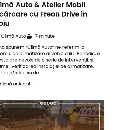
imă Auto & Atelier Mobil
cărcare cu Freon Drive in
biu
Climă Auto
7 minute
d spunem “Climă Auto” ne referim la
temul de climatizare al vehiculului. Periodic, și
sta are nevoie de o serie de intervenții, și
me: verificarea instalației de climatizare,
arații/înlocuiri de…
tinuă articolul...