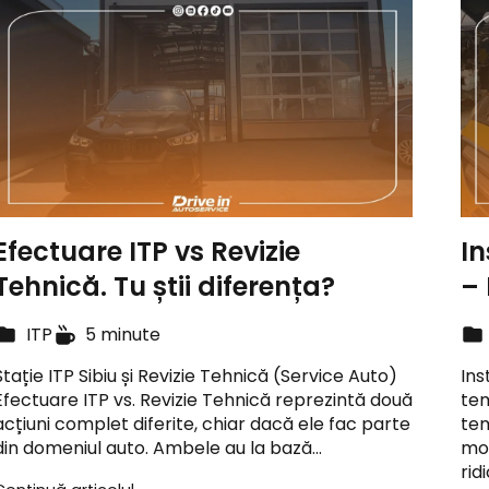
Efectuare ITP vs Revizie
In
Tehnică. Tu știi diferența?
– 
ITP
5 minute
Stație ITP Sibiu și Revizie Tehnică (Service Auto)
Ins
Efectuare ITP vs. Revizie Tehnică reprezintă două
tem
acțiuni complet diferite, chiar dacă ele fac parte
tem
din domeniul auto. Ambele au la bază…
mot
rid