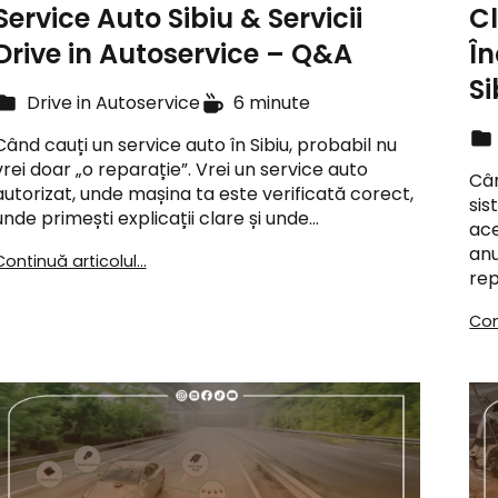
Service Auto Sibiu & Servicii
Cl
Drive in Autoservice – Q&A
În
Si
Drive in Autoservice
6 minute
Când cauți un service auto în Sibiu, probabil nu
vrei doar „o reparație”. Vrei un service auto
Cân
autorizat, unde mașina ta este verificată corect,
sis
unde primești explicații clare și unde…
ace
anu
Continuă articolul...
rep
Con