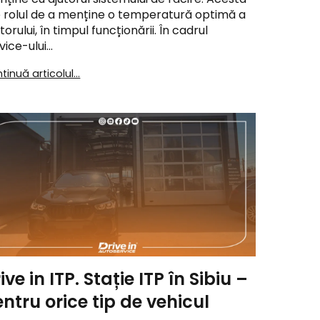
 rolul de a menține o temperatură optimă a
orului, în timpul funcționării. În cadrul
vice-ului…
tinuă articolul...
ive in ITP. Stație ITP în Sibiu –
ntru orice tip de vehicul