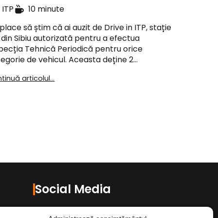
ITP
10 minute
place să știm că ai auzit de Drive in ITP, stație
 din Sibiu autorizată pentru a efectua
pecția Tehnică Periodică pentru orice
egorie de vehicul. Aceasta deține 2…
tinuă articolul...
Social Media
Facebook
Instagram
TikTok
/
/