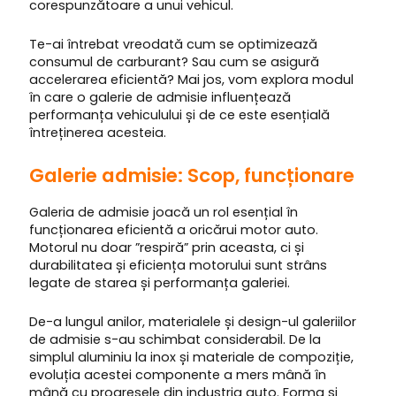
corespunzătoare a unui vehicul.
Te-ai întrebat vreodată cum se optimizează
consumul de carburant? Sau cum se asigură
accelerarea eficientă? Mai jos, vom explora modul
în care o galerie de admisie influențează
performanța vehiculului și de ce este esențială
întreținerea acesteia.
Galerie admisie: Scop, funcționare
Galeria de admisie joacă un rol esențial în
funcționarea eficientă a oricărui motor auto.
Motorul nu doar ”respiră” prin aceasta, ci și
durabilitatea și eficiența motorului sunt strâns
legate de starea și performanța galeriei.
De-a lungul anilor, materialele și design-ul galeriilor
de admisie s-au schimbat considerabil. De la
simplul aluminiu la inox și materiale de compoziție,
evoluția acestei componente a mers mână în
mână cu progresele din industria auto. Forma și