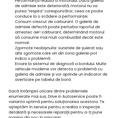
Performanța redusă a motorului. Dacă galeria
de admisie este deteriorată, motorul nu va
putea ”respira” corespunzător, ceea ce poate
conduce la o scădere a performanței.
Consum crescut de carburant. O galerie de
admisie defectă poate perturba raportul de
amestec aer-carburant, determinând motorul
să consume mai mult combustibil decât este
normal.
Zgomote neobișnuite: sunetele de șuierat sau
alte zgomote care vin din zona galeriei pot
indica o problemă
Eroare la sistemul de diagnoză a bordului. Multe
vehicule moderne vor detecta o problemă cu
galeria de admisie și vor aprinde un indicator de
avertizare pe tabelul de bord.
Dacă întâmpini oricare dintre problemele
enumerate mai sus, Drive in Autoservice poate fi
varianta optimă pentru soluționarea acestora. Te
așteptăm în service pentru a realiza o inspecție
detaliată și necesarele reparații pentru a-ți pune
mașina din nou în mișcare!