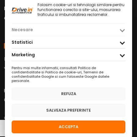
Folosim cookie-uri si tehnologii similare pentru
Drive in Cafe
functionarea corecta a site-ului, masurarea
traficului si imbunatatirea reclamelor.
Contact
Necesare
Statistici
Social Media
Marketing
Facebook
Instagram
TikTok
/
/
Youtube
WhatsApp
LinkedIn
/
/
Pentru mai multe informatii, consultati
Politica de
confidentialitate si Politica de cookie-uri
,
Termenii de
confidentialitate Google
si
cum foloseste Google datele
personale
.
Politica de Confidențialitate
REFUZA
Condiții Service Auto
SALVEAZA PREFERINTE
Copyright © 2026 Drive in Autoservice
ACCEPTA