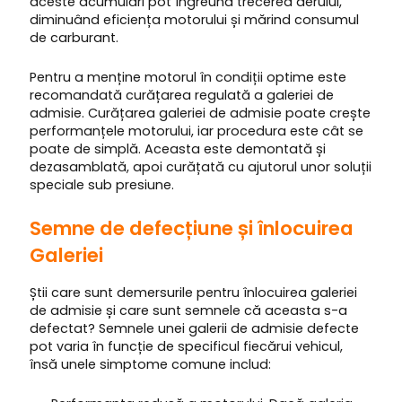
aceste acumulări pot îngreuna trecerea aerului,
diminuând eficiența motorului și mărind consumul
de carburant.
Pentru a menține motorul în condiții optime este
recomandată curățarea regulată a galeriei de
admisie. Curățarea galeriei de admisie poate crește
performanțele motorului, iar procedura este cât se
poate de simplă. Aceasta este demontată și
dezasamblată, apoi curățată cu ajutorul unor soluții
speciale sub presiune.
Semne de defecțiune și înlocuirea
Galeriei
Știi care sunt demersurile pentru înlocuirea galeriei
de admisie și care sunt semnele că aceasta s-a
defectat? Semnele unei galerii de admisie defecte
pot varia în funcție de specificul fiecărui vehicul,
însă unele simptome comune includ: