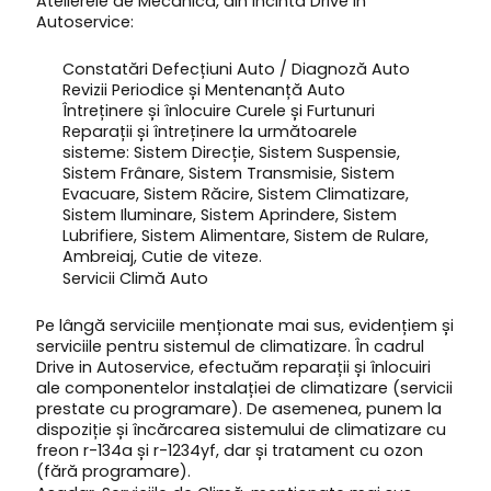
Atelierele de Mecanică, din incinta Drive in
Autoservice:
Constatări Defecțiuni Auto / Diagnoză Auto
Revizii Periodice și Mentenanță Auto
Întreținere și înlocuire Curele și Furtunuri
Reparații și întreținere la următoarele
sisteme: Sistem Direcție, Sistem Suspensie,
Sistem Frânare, Sistem Transmisie, Sistem
Evacuare, Sistem Răcire, Sistem Climatizare,
Sistem Iluminare, Sistem Aprindere, Sistem
Lubrifiere, Sistem Alimentare, Sistem de Rulare,
Ambreiaj, Cutie de viteze.
Servicii Climă Auto
Pe lângă serviciile menționate mai sus, evidențiem și
serviciile pentru sistemul de climatizare. În cadrul
Drive in Autoservice, efectuăm reparații și înlocuiri
ale componentelor instalației de climatizare (servicii
prestate cu programare). De asemenea, punem la
dispoziție și încărcarea sistemului de climatizare cu
freon r-134a și r-1234yf, dar și tratament cu ozon
(fără programare).