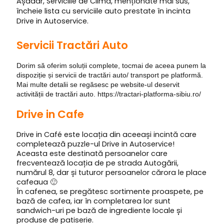
Așadar, Serviciile de Climă, menționate mai sus,
încheie lista cu serviciile auto prestate în incinta
Drive in Autoservice.
Servicii Tractări Auto
Dorim să oferim soluții complete, tocmai de aceea punem la
dispoziție și servicii de tractări auto/ transport pe platformă.
Mai multe detalii se regăsesc pe website-ul deservit
activității de tractări auto. https://tractari-platforma-sibiu.ro/
Drive in Cafe
Drive in Café este locația din aceeași incintă care
completează puzzle-ul Drive in Autoservice!
Aceasta este destinată persoanelor care
frecventează locația de pe strada Autogării,
numărul 8, dar și tuturor persoanelor cărora le place
cafeaua 🙂
În cafenea, se pregătesc sortimente proaspete, pe
bază de cafea, iar în completarea lor sunt
sandwich-uri pe bază de ingrediente locale și
produse de patiserie.