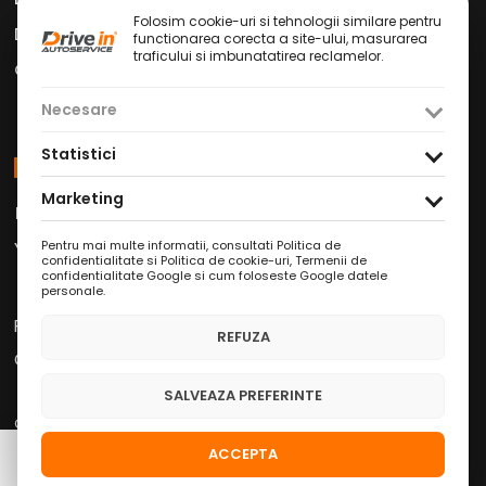
Folosim cookie-uri si tehnologii similare pentru
Drive in Cafe
functionarea corecta a site-ului, masurarea
traficului si imbunatatirea reclamelor.
Contact
Necesare
Statistici
Social Media
Marketing
Facebook
Instagram
TikTok
/
/
Youtube
WhatsApp
LinkedIn
Pentru mai multe informatii, consultati
Politica de
/
/
confidentialitate si Politica de cookie-uri
,
Termenii de
confidentialitate Google
si
cum foloseste Google datele
personale
.
Politica de Confidențialitate
REFUZA
Condiții Service Auto
SALVEAZA PREFERINTE
Copyright © 2026 Drive in Autoservice
ACCEPTA