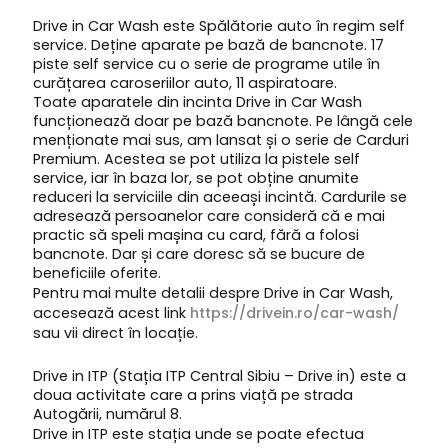
Drive in Car Wash este Spălătorie auto în regim self
service. Deține aparate pe bază de bancnote. 17
piste self service cu o serie de programe utile în
curățarea caroseriilor auto, 11 aspiratoare.
Toate aparatele din incinta Drive in Car Wash
funcționează doar pe bază bancnote. Pe lângă cele
menționate mai sus, am lansat și o serie de Carduri
Premium. Acestea se pot utiliza la pistele self
service, iar în baza lor, se pot obține anumite
reduceri la serviciile din aceeași incintă. Cardurile se
adresează persoanelor care consideră că e mai
practic să speli mașina cu card, fără a folosi
bancnote. Dar și care doresc să se bucure de
beneficiile oferite.
Pentru mai multe detalii despre Drive in Car Wash,
accesează acest link
https://drivein.ro/car-wash/
sau vii direct în locație.
Drive in ITP (Stația ITP Central Sibiu – Drive in) este a
doua activitate care a prins viață pe strada
Autogării, numărul 8.
Drive in ITP este stația unde se poate efectua