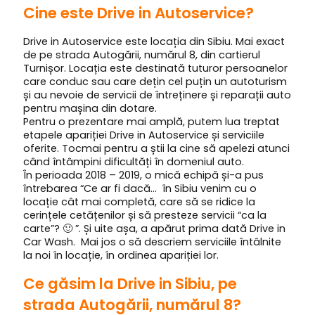
Cine este Drive in Autoservice?
Drive in Autoservice este locația din Sibiu. Mai exact
de pe strada Autogării, numărul 8, din cartierul
Turnișor. Locația este destinată tuturor persoanelor
care conduc sau care dețin cel puțin un autoturism
și au nevoie de servicii de întreținere și reparații auto
pentru mașina din dotare.
Pentru o prezentare mai amplă, putem lua treptat
etapele apariției Drive in Autoservice și serviciile
oferite. Tocmai pentru a știi la cine să apelezi atunci
când întâmpini dificultăți în domeniul auto.
În perioada 2018 – 2019, o mică echipă și-a pus
întrebarea “Ce ar fi dacă… în Sibiu venim cu o
locație cât mai completă, care să se ridice la
cerințele cetățenilor și să presteze servicii “ca la
carte”? 🙂 ”. Și uite așa, a apărut prima dată Drive in
Car Wash. Mai jos o să descriem serviciile întâlnite
la noi în locație, în ordinea apariției lor.
Ce găsim la Drive in Sibiu, pe
strada Autogării, numărul 8?