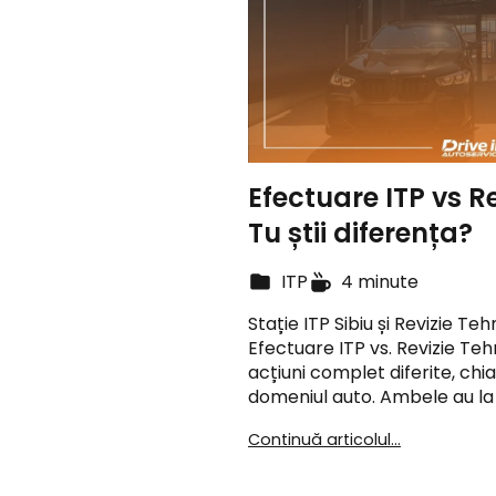
Efectuare ITP vs R
Tu știi diferența?
ITP
4 minute
Stație ITP Sibiu și Revizie Te
Efectuare ITP vs. Revizie Te
acțiuni complet diferite, chi
domeniul auto. Ambele au l
Continuă articolul...