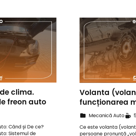
 de clima.
Volanta (volant)
de freon auto
funcționarea m
Mecanică Auto
uto: Când și De ce?
Ce este volanta (volant)
uto: Sistemul de
persoane pronunță „vola