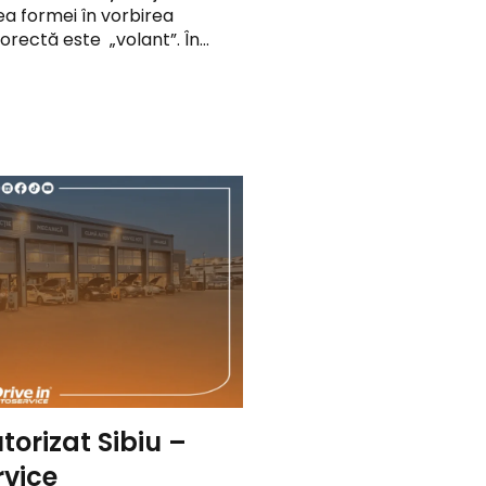
ea formei în vorbirea
corectă este „volant”. În…
torizat Sibiu –
rvice