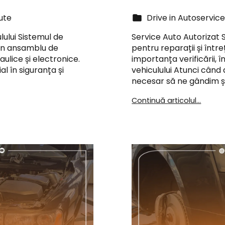
ute
Drive in Autoservic
lului Sistemul de
Service Auto Autorizat S
 un ansamblu de
pentru reparații și între
lice și electronice.
importanța verificării, î
l în siguranța și
vehiculului Atunci când
necesar să ne gândim și
Continuă articolul...