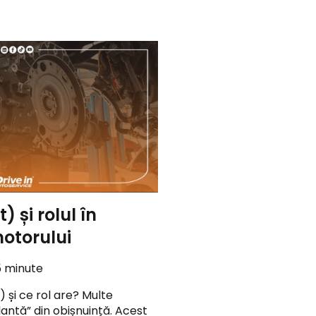
 și rolul în
otorului
5 minute
 și ce rol are? Multe
ntă” din obișnuință. Acest