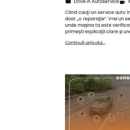
Drive in Autoservice
Când cauți un service auto în
doar „o reparație”. Vrei un s
unde mașina ta este verifica
primești explicații clare și u
Continuă articolul...