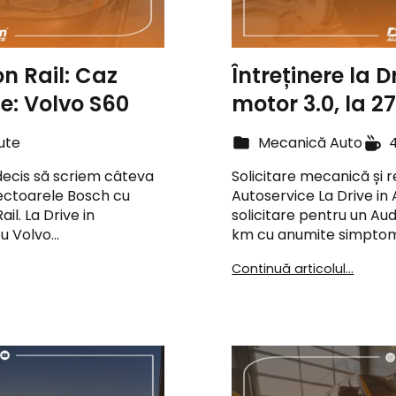
n Rail: Caz
Întreținere la D
ce: Volvo S60
motor 3.0, la 
ute
Mecanică Auto
 decis să scriem câteva
Solicitare mecanică și 
ectoarele Bosch cu
Autoservice La Drive in
l. La Drive in
solicitare pentru un Aud
cu Volvo…
km cu anumite simptome
Continuă articolul...