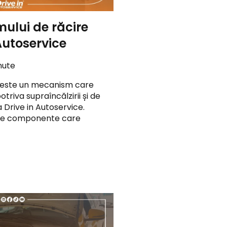
mului de răcire
 Autoservice
nute
o este un mecanism care
riva supraîncălzirii și de
Drive in Autoservice.
 de componente care