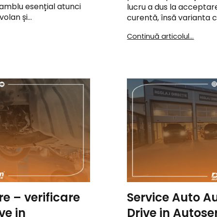
amblu esențial atunci
lucru a dus la acceptar
volan și…
curentă, însă varianta 
Continuă articolul...
e – verificare
Service Auto Au
ve in
Drive in Autose