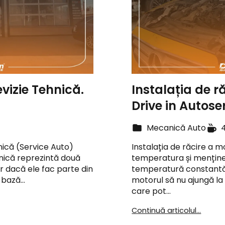
evizie Tehnică.
Instalația de r
Drive in Autose
Mecanică Auto
hnică (Service Auto)
Instalația de răcire a m
hnică reprezintă două
temperatura și menține 
ar dacă ele fac parte din
temperatură constantă. 
a bază…
motorul să nu ajungă la
care pot…
Continuă articolul...