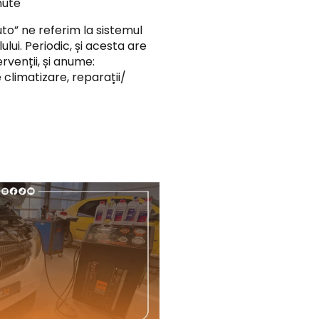
nute
o” ne referim la sistemul
ului. Periodic, și acesta are
ervenții, și anume:
e climatizare, reparații/