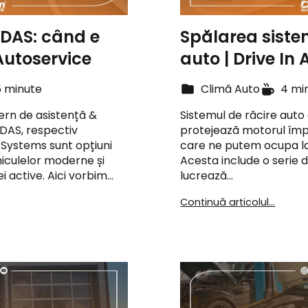
ADAS: când e
Spălarea siste
Autoservice
auto | Drive In
5 minute
Climă Auto
4 mi
rn de asistență &
Sistemul de răcire aut
ADAS, respectiv
protejează motorul împot
Systems sunt opțiuni
care ne putem ocupa la 
iculelor moderne și
Acesta include o serie
i active. Aici vorbim…
lucrează…
Continuă articolul...