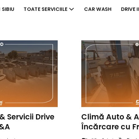
 SIBIU
TOATE SERVICIILE
CAR WASH
DRIVE 
& Servicii Drive
Climă Auto & At
Q&A
Încărcare cu Fr