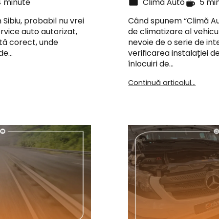
4 minute
Climă Auto
5 mi
 Sibiu, probabil nu vrei
Când spunem “Climă Aut
ervice auto autorizat,
de climatizare al vehicul
tă corect, unde
nevoie de o serie de int
nde…
verificarea instalației d
înlocuiri de…
Continuă articolul...