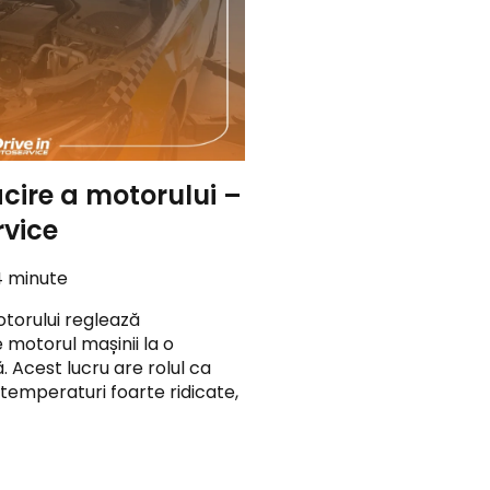
ăcire a motorului –
rvice
4 minute
otorului reglează
motorul mașinii la o
Acest lucru are rolul ca
 temperaturi foarte ridicate,