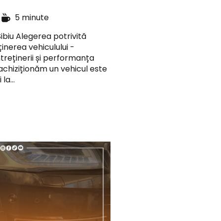
e
5 minute
ibiu Alegerea potrivită
ținerea vehiculului -
ntreținerii și performanța
 achiziționăm un vehicul este
 la…