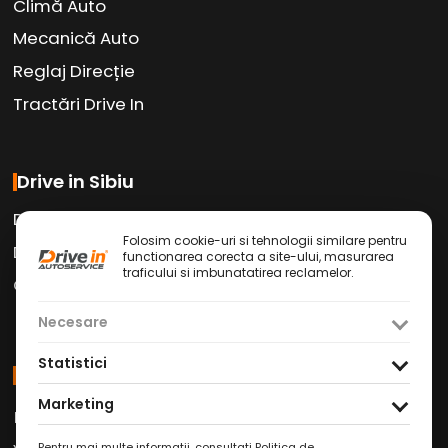
Climă Auto
Mecanică Auto
Reglaj Direcție
Tractări Drive In
Drive in Sibiu
Drive in Car Wash
Folosim cookie-uri si tehnologii similare pentru
Drive in Cafe
functionarea corecta a site-ului, masurarea
traficului si imbunatatirea reclamelor.
Contact
Necesare
Statistici
Social Media
Marketing
Facebook
Instagram
TikTok
/
/
Pentru mai multe informatii, consultati
Politica de