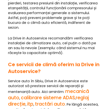
pierderi, testarea presiunii din instalație, verificarea
etanșeității, controlul funcționării compresorului și
evaluarea performanței generale a sistemului.
Astfel, poți preveni problemele grave și te poți
bucura de o climă auto eficientă, indiferent de
sezon.
La Drive in Autoservice recomandăm verificarea
instalației de climatizare auto, cel puțin o dată pe
an sau la nevoie (exemplu: când sistemul nu mai
răcește la capacitate optimă).
Ce servicii de climă oferim la Drive in
Autoservice?
Service auto în Sibiu, Drive in Autoservice este
autorizat să presteze servicii de reparații și
mecanică
mentenanță auto. Aici amintim:
auto
calibrare sisteme ADAS
reglaj
,
,
direcție
itp
tractări auto
,
,
. Pe lângă acestea,