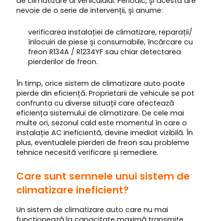
de climatizare al vehiculului. Periodic, și acesta are
nevoie de o serie de intervenții, și anume:
verificarea instalației de climatizare, reparații/
înlocuiri de piese și consumabile, încărcare cu
freon R134A / R1234YF sau chiar detectarea
pierderilor de freon.
În timp, orice sistem de climatizare auto poate
pierde din eficiență. Proprietarii de vehicule se pot
confrunta cu diverse situații care afectează
eficiența sistemului de climatizare. De cele mai
multe ori, sezonul cald este momentul în care o
instalație AC ineficientă, devine imediat vizibilă. În
plus, eventualele pierderi de freon sau probleme
tehnice necesită verificare și remediere.
Care sunt semnele unui sistem de
climatizare ineficient?
Un sistem de climatizare auto care nu mai
funcționează la capacitate maximă transmite