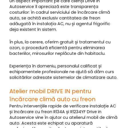
Un aspect important pe care clienții Drive in
Autoservice îl apreciază este transparența
costurilor: în cadrul serviciului de încărcare climă
auto, se achită exclusiv cantitatea de freon
adăugată în instalația AC, nu și agentul frigorific
deja existent în sistem.
În plus, la cerere, oferim gratuit și tratamentul cu
ozon, o procedură eficientă pentru eliminarea
bacteriilor, mirosurilor neplăcute din habitaclu.
Experiența în domeniu, personalul calificat și
echipamentele profesionale ne ajută să dăm curs
solicitărilor adresate sistemelor de climatizare auto.
Atelier mobil DRIVE IN pentru
încărcare climă auto cu freon
Pentru intervențiile rapide de verificare instalație AC
și încărcare cu freon R134A și R1234YF Drive in
Autoservice vine în ajutor cu atelierul mobil de climă
auto. Acesta este echipat cu aparatură