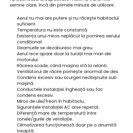
semne clare, încă din primele minute de utilizare.
Aerul nu mai are putere și nu răcește habitaclul
suficient.
Temperatura nu este constantă.
Existența unui miros neplăcut la pornirea aerului
condiționat.
Geamurile se dezaburesc mai greu.
Aerul rece apare doar la turații mai mari ale
motorului.
Răcirea scade, când mașina stă la relanti.
Ventilatorul de răcire pornește anormal de des.
Condens excesiv sau scurgeri neobișnuite sub
mașină.
Conductele instalației îngheață sau fac
condens excesiv.
Miros de ulei/freon în habitaclu.
Siguranțele instalației AC arse repetat.
Diferență mare de temperatură între
zonele/gurile de ventilație.
Climatizarea funcționează doar pe o anumită
treaptă.