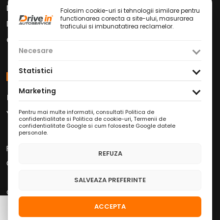
Drive in Car Wash
Folosim cookie-uri si tehnologii similare pentru
functionarea corecta a site-ului, masurarea
Drive in Cafe
traficului si imbunatatirea reclamelor.
Contact
Necesare
Statistici
Social Media
Marketing
Facebook
Instagram
TikTok
/
/
Youtube
WhatsApp
LinkedIn
/
/
Pentru mai multe informatii, consultati
Politica de
confidentialitate si Politica de cookie-uri
,
Termenii de
confidentialitate Google
si
cum foloseste Google datele
personale
.
Politica de Confidențialitate
REFUZA
Condiții Service Auto
SALVEAZA PREFERINTE
Copyright © 2026 Drive in Autoservice
ACCEPTA