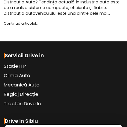
Distribuția Auto? Tendința actuală în industria auto este
de a realiza sisteme compacte, eficiente și fiabile.
Distribuția autovehiculului este una dintre cele mai…
Continuă articolul...
Servicii Drive in
Stație ITP
Climă Auto
Mecanică Auto
Reglaj Direcție
Tractări Drive In
Drive in Sibiu