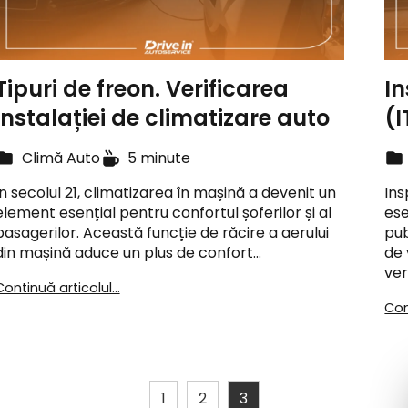
Tipuri de freon. Verificarea
In
instalației de climatizare auto
(I
Climă Auto
5 minute
În secolul 21, climatizarea în mașină a devenit un
Ins
element esențial pentru confortul șoferilor și al
ese
pasagerilor. Această funcție de răcire a aerului
pub
din mașină aduce un plus de confort…
de 
ver
Continuă articolul...
Con
1
2
3