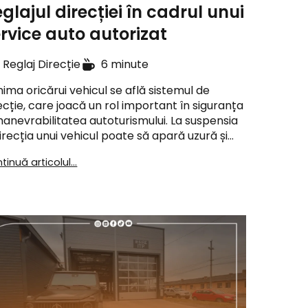
glajul direcției în cadrul unui
rvice auto autorizat
Reglaj Direcție
6 minute
inima oricărui vehicul se află sistemul de
ecție, care joacă un rol important în siguranța
manevrabilitatea autoturismului. La suspensia
direcția unui vehicul poate să apară uzură și…
tinuă articolul...