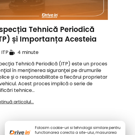
specția Tehnică Periodică
TP) și Importanța Acesteia
ITP
4 minute
pecția Tehnică Periodică (ITP) este un proces
nțial în menținerea siguranței pe drumurile
lice și o responsabilitate a fiecărui proprietar
vehicul. Acest proces implică o serie de
ificări tehnice…
tinuă articolul...
Folosim cookie-uri si tehnologii similare pentru
functionarea corecta a site-ului, masurarea