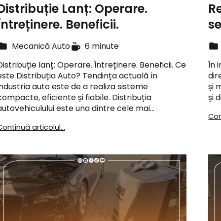
Distribuție Lanț: Operare.
Re
Întreținere. Beneficii.
se
Mecanică Auto
6 minute
Distribuție lanț: Operare. Întreținere. Beneficii. Ce
În 
este Distribuția Auto? Tendința actuală în
dir
industria auto este de a realiza sisteme
și 
compacte, eficiente și fiabile. Distribuția
și 
autovehiculului este una dintre cele mai…
Con
Continuă articolul...