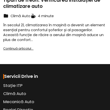
Tipuri de freon. Verificarea instalației de
climatizare auto
Climă Auto
4 minute
În secolul 21, climatizarea în mașină a devenit un element
esențial pentru confortul șoferilor și al pasagerilor.
Această funcție de răcire a aerului din mașină aduce un
plus de confort…
Continuă articolul...
Servicii Drive in
Stație ITP
Climă Auto
Mecanică Auto
Reglaj Direcție