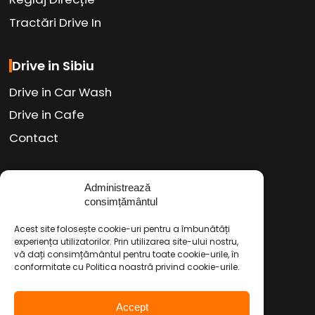
Tractări Drive In
Drive in Sibiu
Drive in Car Wash
Drive in Cafe
Contact
Social Media
Administrează
consimțământul
Facebook
Instagram
TikTok
/
/
Acest site folosește cookie-uri pentru a îmbunătăți
Youtube
WhatsApp
LinkedIn
/
/
experiența utilizatorilor. Prin utilizarea site-ului nostru,
vă dați consimțământul pentru toate cookie-urile, în
conformitate cu Politica noastră privind cookie-urile.
Politica de Confidențialitate
Accept
Condiții Service Auto