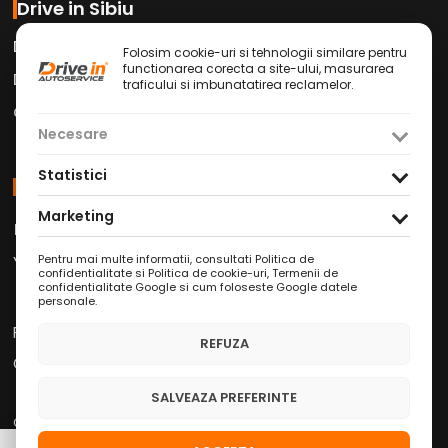
Drive in Sibiu
Drive in Car Wash
Folosim cookie-uri si tehnologii similare pentru
functionarea corecta a site-ului, masurarea
Drive in Cafe
traficului si imbunatatirea reclamelor.
Contact
Necesare
Statistici
Social Media
Marketing
Facebook
Instagram
TikTok
/
/
Youtube
WhatsApp
LinkedIn
/
/
Pentru mai multe informatii, consultati
Politica de
confidentialitate si Politica de cookie-uri
,
Termenii de
confidentialitate Google
si
cum foloseste Google datele
personale
.
Politica de Confidențialitate
REFUZA
Condiții Service Auto
SALVEAZA PREFERINTE
Copyright © 2026 Drive in Autoservice