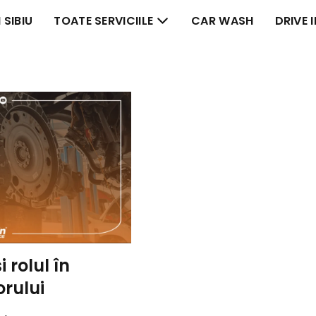
 SIBIU
TOATE SERVICIILE
CAR WASH
DRIVE 
 rolul în
rului