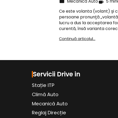
Mecanică Auto
5 min
Ce este volanta (volant) și c
persoane pronunță „volantă”
lucru a dus la acceptarea fo
curentă, însă varianta corec
Continuă articolul...
Servicii Drive in
Stație ITP
Climă Auto
Mecanică Auto
Reglaj Direcție