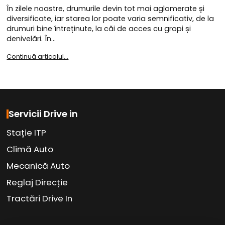
În zilele noastre, drumurile devin tot mai aglomerate și
diversificate, iar starea lor poate varia semnificativ, de la
drumuri bine întreținute, la căi de acces cu gropi și
denivelări. În…
Continuă articolul...
Servicii Drive in
Stație ITP
Climă Auto
Mecanică Auto
Reglaj Direcție
Tractări Drive In