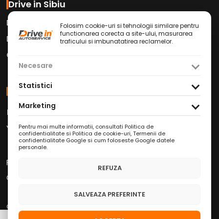
Drive in Sibiu
Drive in Car Wash
Folosim cookie-uri si tehnologii similare pentru
functionarea corecta a site-ului, masurarea
Drive in Cafe
traficului si imbunatatirea reclamelor.
Contact
Necesare
Statistici
Social Media
Marketing
Facebook
Instagram
TikTok
/
/
Youtube
WhatsApp
LinkedIn
/
/
Pentru mai multe informatii, consultati
Politica de
confidentialitate si Politica de cookie-uri
,
Termenii de
confidentialitate Google
si
cum foloseste Google datele
personale
.
Politica de Confidențialitate
REFUZA
Condiții Service Auto
SALVEAZA PREFERINTE
Copyright © 2026 Drive in Autoservice