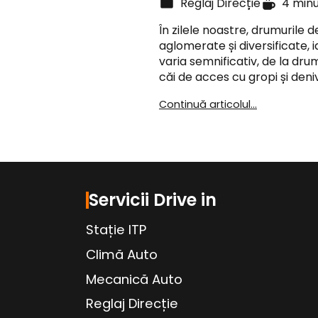
Reglaj Direcție
4 min
În zilele noastre, drumurile d
aglomerate și diversificate, 
varia semnificativ, de la drum
căi de acces cu gropi și deniv
Continuă articolul...
Servicii Drive in
Stație ITP
Climă Auto
Mecanică Auto
Reglaj Direcție