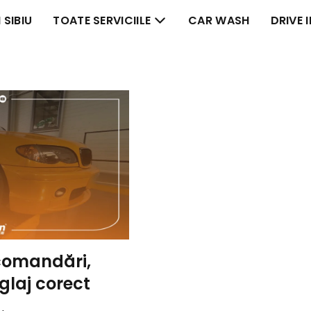
 SIBIU
TOATE SERVICIILE
CAR WASH
DRIVE 
ecomandări,
eglaj corect