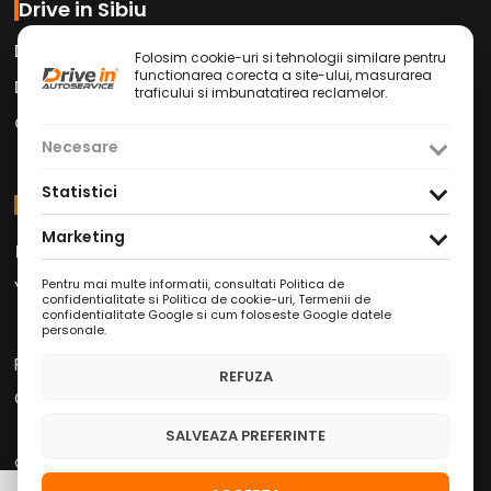
Drive in Sibiu
Drive in Car Wash
Folosim cookie-uri si tehnologii similare pentru
functionarea corecta a site-ului, masurarea
Drive in Cafe
traficului si imbunatatirea reclamelor.
Contact
Necesare
Statistici
Social Media
Marketing
Facebook
Instagram
TikTok
/
/
Youtube
WhatsApp
LinkedIn
/
/
Pentru mai multe informatii, consultati
Politica de
confidentialitate si Politica de cookie-uri
,
Termenii de
confidentialitate Google
si
cum foloseste Google datele
personale
.
Politica de Confidențialitate
REFUZA
Condiții Service Auto
SALVEAZA PREFERINTE
Copyright © 2026 Drive in Autoservice