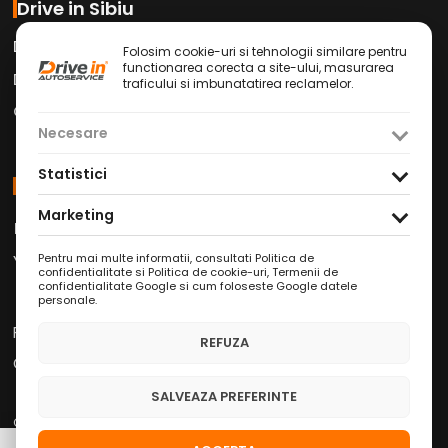
Drive in Sibiu
Drive in Car Wash
Folosim cookie-uri si tehnologii similare pentru
functionarea corecta a site-ului, masurarea
Drive in Cafe
traficului si imbunatatirea reclamelor.
Contact
Necesare
Statistici
Social Media
Marketing
Facebook
Instagram
TikTok
/
/
Youtube
WhatsApp
LinkedIn
/
/
Pentru mai multe informatii, consultati
Politica de
confidentialitate si Politica de cookie-uri
,
Termenii de
confidentialitate Google
si
cum foloseste Google datele
personale
.
Politica de Confidențialitate
REFUZA
Condiții Service Auto
SALVEAZA PREFERINTE
Copyright © 2026 Drive in Autoservice