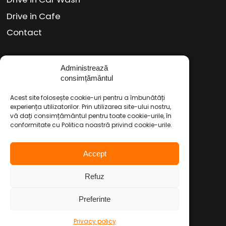
Drive in Cafe
Contact
Administrează
Social Media
consimțământul
Facebook
Instagram
TikTok
/
/
Acest site folosește cookie-uri pentru a îmbunătăți
Youtube
WhatsApp
LinkedIn
/
/
experiența utilizatorilor. Prin utilizarea site-ului nostru,
vă dați consimțământul pentru toate cookie-urile, în
conformitate cu Politica noastră privind cookie-urile.
Politica de Confidențialitate
Accept
Condiții Service Auto
Refuz
Copyright © 2026 Drive in Autoservice
Preferinte
Privacy policy