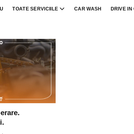
IU
TOATE SERVICIILE
CAR WASH
DRIVE IN
erare.
i.