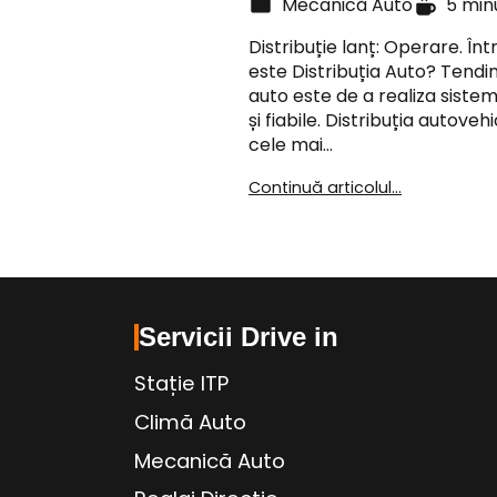
Mecanică Auto
5 min
Distribuție lanț: Operare. Înt
este Distribuția Auto? Tendin
auto este de a realiza siste
și fiabile. Distribuția autoveh
cele mai…
Continuă articolul...
Servicii Drive in
Stație ITP
Climă Auto
Mecanică Auto