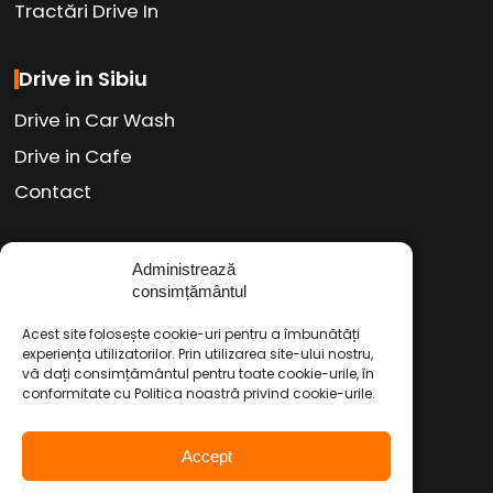
Tractări Drive In
Drive in Sibiu
Drive in Car Wash
Drive in Cafe
Contact
Administrează
Social Media
consimțământul
Facebook
Instagram
TikTok
/
/
Acest site folosește cookie-uri pentru a îmbunătăți
Youtube
WhatsApp
LinkedIn
experiența utilizatorilor. Prin utilizarea site-ului nostru,
/
/
vă dați consimțământul pentru toate cookie-urile, în
conformitate cu Politica noastră privind cookie-urile.
Politica de Confidențialitate
Accept
Condiții Service Auto