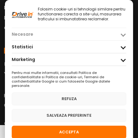
Drive in Car Wash
Folosim cookie-uri si tehnologii similare pentru
functionarea corecta a site-ului, masurarea
Drive in Cafe
traficului si imbunatatirea reclamelor.
Contact
Necesare
Statistici
Social Media
Marketing
Facebook
Instagram
TikTok
/
/
Youtube
WhatsApp
LinkedIn
Pentru mai multe informatii, consultati
Politica de
/
/
confidentialitate si Politica de cookie-uri
,
Termenii de
confidentialitate Google
si
cum foloseste Google datele
personale
.
Politica de Confidențialitate
REFUZA
Condiții Service Auto
SALVEAZA PREFERINTE
Copyright © 2026 Drive in Autoservice
ACCEPTA