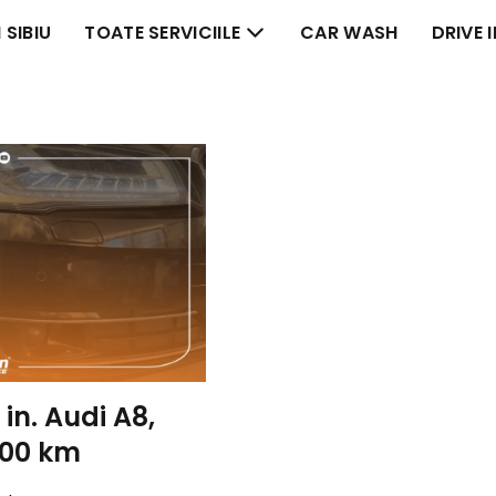
 SIBIU
TOATE SERVICIILE
CAR WASH
DRIVE 
 in. Audi A8,
000 km