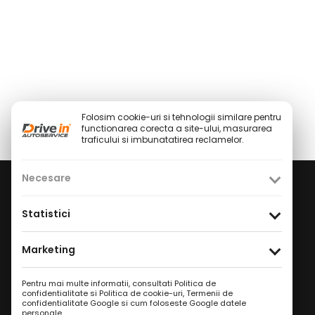
Folosim cookie-uri si tehnologii similare pentru
functionarea corecta a site-ului, masurarea
traficului si imbunatatirea reclamelor.
Necesare
Social Media
Statistici
Facebook
Instagram
TikTok
/
/
Marketing
Youtube
WhatsApp
LinkedIn
/
/
Pentru mai multe informatii, consultati
Politica de
Politica de Confidențialitate
confidentialitate si Politica de cookie-uri
,
Termenii de
confidentialitate Google
si
cum foloseste Google datele
Condiții Service Auto
personale
.