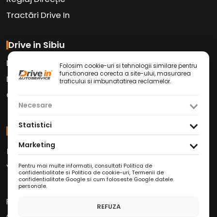
Tractări Drive In
Drive in Sibiu
Drive in Car Wash
Folosim cookie-uri si tehnologii similare pentru
functionarea corecta a site-ului, masurarea
Drive in Cafe
traficului si imbunatatirea reclamelor.
Contact
Necesare
Statistici
Social Media
Marketing
Facebook
Instagram
TikTok
/
/
Youtube
WhatsApp
LinkedIn
Pentru mai multe informatii, consultati
Politica de
/
/
confidentialitate si Politica de cookie-uri
,
Termenii de
confidentialitate Google
si
cum foloseste Google datele
personale
.
Politica de Confidențialitate
REFUZA
Condiții Service Auto