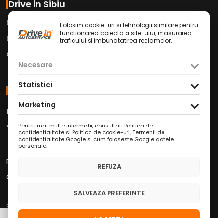
Drive in Sibiu
Drive in Car Wash
Folosim cookie-uri si tehnologii similare pentru
functionarea corecta a site-ului, masurarea
Drive in Cafe
traficului si imbunatatirea reclamelor.
Contact
Necesare
Statistici
Social Media
Marketing
Facebook
Instagram
TikTok
/
/
Youtube
WhatsApp
LinkedIn
/
/
Pentru mai multe informatii, consultati
Politica de
confidentialitate si Politica de cookie-uri
,
Termenii de
confidentialitate Google
si
cum foloseste Google datele
personale
.
Politica de Confidențialitate
REFUZA
Condiții Service Auto
SALVEAZA PREFERINTE
Copyright © 2026 Drive in Autoservice