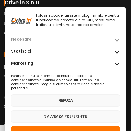
Drive in Sibiu
Drive in Car Wash
Folosim cookie-uri si tehnologii similare pentru
functionarea corecta a site-ului, masurarea
Drive in Cafe
traficului si imbunatatirea reclamelor.
Contact
Necesare
Statistici
Social Media
Marketing
Facebook
Instagram
TikTok
/
/
Youtube
WhatsApp
LinkedIn
/
/
Pentru mai multe informatii, consultati
Politica de
confidentialitate si Politica de cookie-uri
,
Termenii de
confidentialitate Google
si
cum foloseste Google datele
personale
.
Politica de Confidențialitate
REFUZA
Condiții Service Auto
SALVEAZA PREFERINTE
Copyright © 2026 Drive in Autoservice