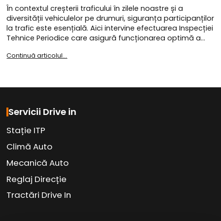
În contextul creșterii traficului în zilele noastre și a
diversității vehiculelor pe drumuri, siguranța participanților
la trafic este esențială. Aici intervine efectuarea Inspecției
Tehnice Periodice care asigură funcționarea optimă a…
Continuă articolul...
Servicii Drive in
Stație ITP
Climă Auto
Mecanică Auto
Reglaj Direcție
Tractări Drive In