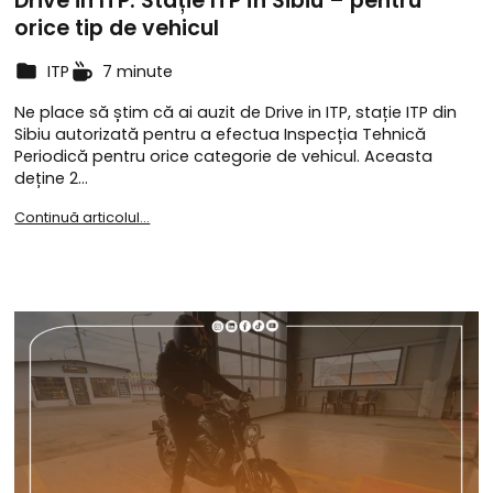
Drive in ITP. Stație ITP în Sibiu – pentru
orice tip de vehicul
ITP
7 minute
Ne place să știm că ai auzit de Drive in ITP, stație ITP din
Sibiu autorizată pentru a efectua Inspecția Tehnică
Periodică pentru orice categorie de vehicul. Aceasta
deține 2…
Continuă articolul...