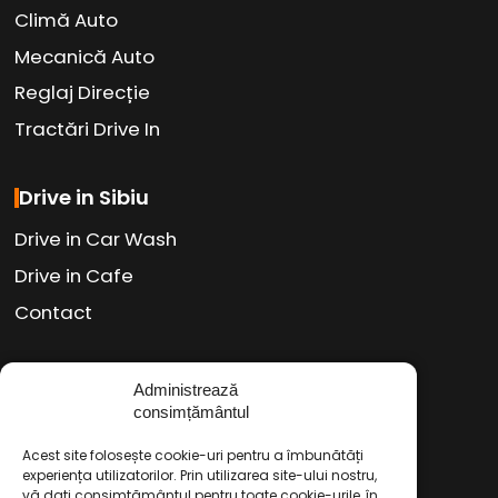
Climă Auto
Mecanică Auto
Reglaj Direcție
Tractări Drive In
Drive in Sibiu
Drive in Car Wash
Drive in Cafe
Contact
Administrează
Social Media
consimțământul
Facebook
Instagram
TikTok
/
/
Acest site folosește cookie-uri pentru a îmbunătăți
Youtube
WhatsApp
LinkedIn
experiența utilizatorilor. Prin utilizarea site-ului nostru,
/
/
vă dați consimțământul pentru toate cookie-urile, în