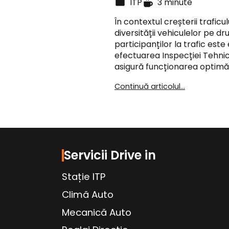
ITP
3 minute
În contextul creșterii traficulu
diversității vehiculelor pe dr
participanților la trafic este 
efectuarea Inspecției Tehni
asigură funcționarea optimă
Continuă articolul...
Servicii Drive in
Stație ITP
Climă Auto
Mecanică Auto