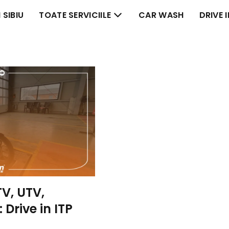
 SIBIU
TOATE SERVICIILE
CAR WASH
DRIVE 
TV, UTV,
 Drive in ITP