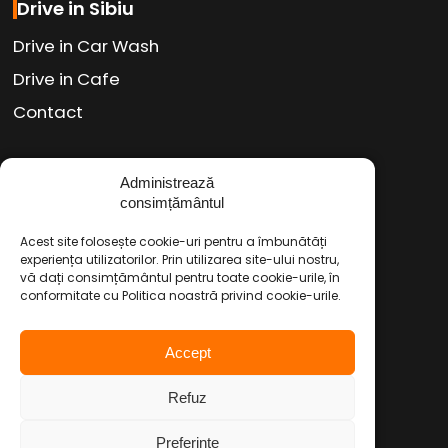
Drive in Sibiu
Drive in Car Wash
Drive in Cafe
Contact
Social Media
Administrează
consimțământul
Facebook
Instagram
TikTok
/
/
Acest site folosește cookie-uri pentru a îmbunătăți
Youtube
WhatsApp
LinkedIn
/
/
experiența utilizatorilor. Prin utilizarea site-ului nostru,
vă dați consimțământul pentru toate cookie-urile, în
conformitate cu Politica noastră privind cookie-urile.
Politica de Confidențialitate
Accept
Condiții Service Auto
Refuz
Copyright © 2026 Drive in Autoservice
Preferinte