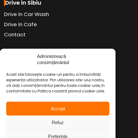
Drive in Sibiu
Drive in Car Wash
Drive in Cafe
Contact
Social Media
Administrează
consimțământul
Facebook
Instagram
TikTok
/
/
Acest site folosește cookie-uri pentru a îmbunătăți
Youtube
WhatsApp
LinkedIn
/
/
experiența utilizatorilor. Prin utilizarea site-ului nostru,
vă dați consimțământul pentru toate cookie-urile, în
conformitate cu Politica noastră privind cookie-urile.
Politica de Confidențialitate
Accept
Condiții Service Auto
Refuz
Copyright © 2026 Drive in Autoservice
Preferinte