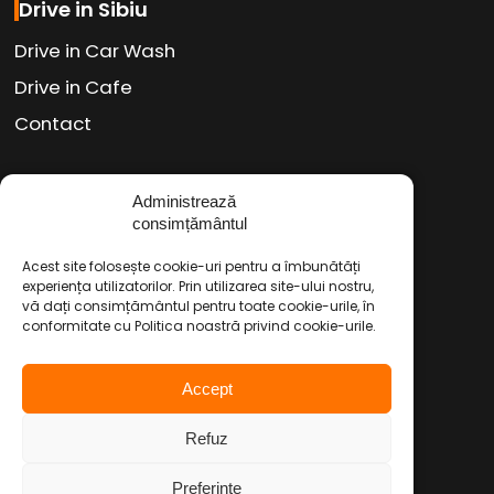
Drive in Sibiu
Drive in Car Wash
Drive in Cafe
Contact
Social Media
Administrează
consimțământul
Facebook
Instagram
TikTok
/
/
Acest site folosește cookie-uri pentru a îmbunătăți
Youtube
WhatsApp
LinkedIn
/
/
experiența utilizatorilor. Prin utilizarea site-ului nostru,
vă dați consimțământul pentru toate cookie-urile, în
conformitate cu Politica noastră privind cookie-urile.
Politica de Confidențialitate
Accept
Condiții Service Auto
Refuz
Copyright © 2026 Drive in Autoservice
Preferinte