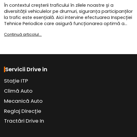
În contextul creșterii traficului în zilele noastre și a
diversității vehiculelor pe drumuri, siguranța participanților
la trafic este esențială. Aici intervine efectuarea Inspecției
Tehnice Periodice care asigură funcționarea optimă a…
Continuă articolul...
Servicii Drive in
Stație ITP
Climă Auto
Mecanică Auto
Reglaj Direcție
Tractări Drive In