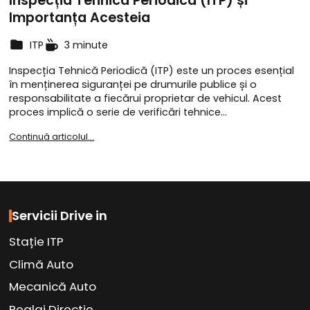
Inspecția Tehnică Periodică (ITP) și
Importanța Acesteia
ITP
3 minute
Inspecția Tehnică Periodică (ITP) este un proces esențial
în menținerea siguranței pe drumurile publice și o
responsabilitate a fiecărui proprietar de vehicul. Acest
proces implică o serie de verificări tehnice…
Continuă articolul...
Servicii Drive in
Stație ITP
Climă Auto
Mecanică Auto
Reglaj Direcție