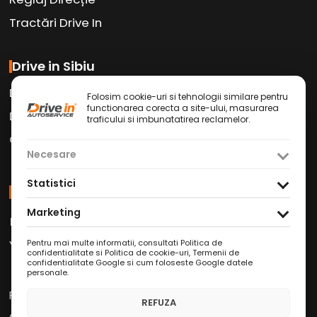
Tractări Drive In
Drive in Sibiu
Drive in Car Wash
Folosim cookie-uri si tehnologii similare pentru
functionarea corecta a site-ului, masurarea
Drive in Cafe
traficului si imbunatatirea reclamelor.
Contact
Necesare
Statistici
Social Media
Marketing
Facebook
Instagram
TikTok
/
/
Youtube
WhatsApp
LinkedIn
Pentru mai multe informatii, consultati
Politica de
/
/
confidentialitate si Politica de cookie-uri
,
Termenii de
confidentialitate Google
si
cum foloseste Google datele
personale
.
Politica de Confidențialitate
REFUZA