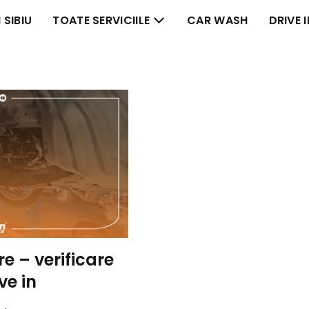
 SIBIU
TOATE SERVICIILE
CAR WASH
DRIVE 
e – verificare
ve in