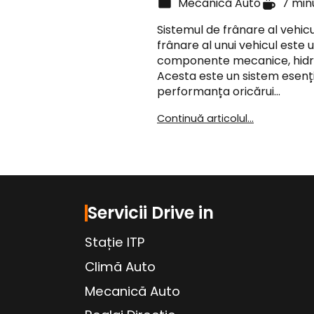
Mecanică Auto
7 min
Sistemul de frânare al vehicu
frânare al unui vehicul este
componente mecanice, hidrau
Acesta este un sistem esenția
performanța oricărui…
Continuă articolul...
Servicii Drive in
Stație ITP
Climă Auto
Mecanică Auto