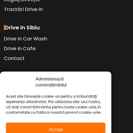
Tractări Drive In
Drive in Sibiu
Drive in Car Wash
Drive in Cafe
Contact
Administrează
Social Media
consimțământul
Facebook
Instagram
TikTok
/
/
Acest site folosește cookie-uri pentru a îmbunătăți
Youtube
WhatsApp
LinkedIn
experiența utilizatorilor. Prin utilizarea site-ului nostru,
/
/
vă dați consimțământul pentru toate cookie-urile, în
conformitate cu Politica noastră privind cookie-urile.
Politica de Confidențialitate
Accept
Condiții Service Auto