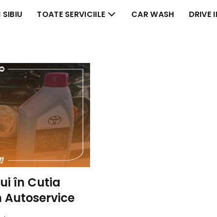
 SIBIU
TOATE SERVICIILE
CAR WASH
DRIVE 
ui în Cutia
n Autoservice