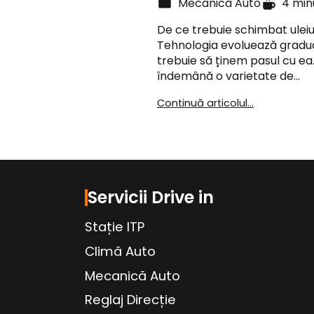
Mecanică Auto
4 min
De ce trebuie schimbat uleiu
Tehnologia evoluează gradual 
trebuie să ținem pasul cu ea
îndemână o varietate de…
Continuă articolul...
Servicii Drive in
Stație ITP
Climă Auto
Mecanică Auto
Reglaj Direcție