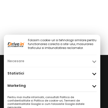
Folosim cookie-uri si tehnologii similare pentru
functionarea corecta a site-ului, masurarea
traficului si imbunatatirea reclamelor.
Necesare
Social Media
Statistici
Facebook
Instagram
TikTok
/
/
Marketing
Youtube
WhatsApp
LinkedIn
/
/
Pentru mai multe informatii, consultati
Politica de
Politica de Confidențialitate
confidentialitate si Politica de cookie-uri
,
Termenii de
confidentialitate Google
si
cum foloseste Google datele
Condiții Service Auto
personale
.