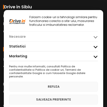
Drive in Sibiu
Drive in Car Wash
Folosim cookie-uri si tehnologii similare pentru
functionarea corecta a site-ului, masurarea
Drive in Cafe
traficului si imbunatatirea reclamelor.
Contact
Necesare
Statistici
Social Media
Marketing
Facebook
Instagram
TikTok
/
/
Youtube
WhatsApp
LinkedIn
/
/
Pentru mai multe informatii, consultati
Politica de
confidentialitate si Politica de cookie-uri
,
Termenii de
confidentialitate Google
si
cum foloseste Google datele
personale
.
Politica de Confidențialitate
REFUZA
Condiții Service Auto
SALVEAZA PREFERINTE
Copyright © 2026 Drive in Autoservice