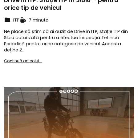
Drive in ITP. Stație ITP în Sibiu – pentru
orice tip de vehicul
ITP
7 minute
Ne place să știm că ai auzit de Drive in ITP, stație ITP din
Sibiu autorizată pentru a efectua Inspecția Tehnică
Periodică pentru orice categorie de vehicul. Aceasta
deține 2…
Continuă articolul...