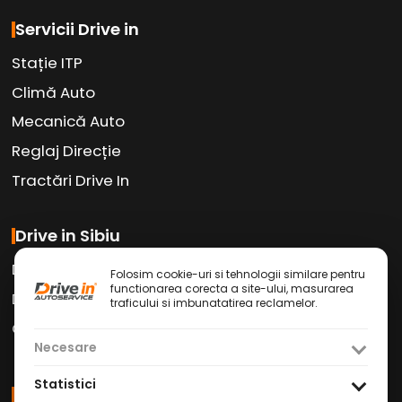
Servicii Drive in
Stație ITP
Climă Auto
Mecanică Auto
Reglaj Direcție
Tractări Drive In
Drive in Sibiu
Drive in Car Wash
Folosim cookie-uri si tehnologii similare pentru
functionarea corecta a site-ului, masurarea
Drive in Cafe
traficului si imbunatatirea reclamelor.
Contact
Necesare
Statistici
Social Media