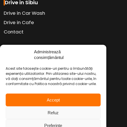
Drive in Sibiu
Drive in Car Wash
Drive in Cafe
Contact
Social Media
Administrează
consimțământul
Facebook
Instagram
TikTok
/
/
Acest site folosește cookie-uri pentru a îmbunătăți
Youtube
WhatsApp
LinkedIn
/
/
experiența utilizatorilor. Prin utilizarea site-ului nostru,
vă dați consimțământul pentru toate cookie-urile, în
conformitate cu Politica noastră privind cookie-urile.
Politica de Confidențialitate
Accept
Condiții Service Auto
Refuz
Copyright © 2026 Drive in Autoservice
Preferinte