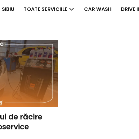
 SIBIU
TOATE SERVICIILE
CAR WASH
DRIVE 
i de răcire
oservice