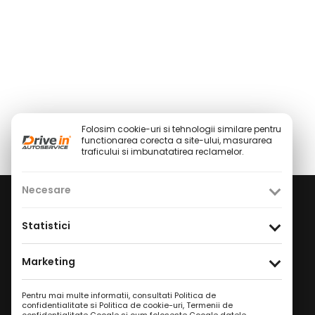
Folosim cookie-uri si tehnologii similare pentru
functionarea corecta a site-ului, masurarea
traficului si imbunatatirea reclamelor.
Necesare
Social Media
Statistici
Facebook
Instagram
TikTok
/
/
Marketing
Youtube
WhatsApp
LinkedIn
/
/
Pentru mai multe informatii, consultati
Politica de
confidentialitate si Politica de cookie-uri
,
Termenii de
Politica de Confidențialitate