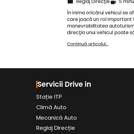
Reglaj Direcție
5 min
În inima oricărui vehicul se a
care joacă un rol important î
manevrabilitatea autoturismu
direcția unui vehicul poate s
Continuă articolul...
Servicii Drive in
Stație ITP
Climă Auto
Mecanică Auto
Reglaj Direcție