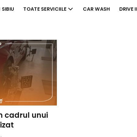
 SIBIU
TOATE SERVICIILE
CAR WASH
DRIVE 
în cadrul unui
izat