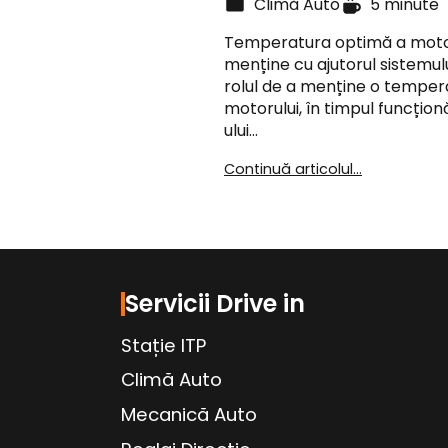
Climă Auto
5 minute
Temperatura optimă a motoru
menține cu ajutorul sistemul
rolul de a menține o temper
motorului, în timpul funcționă
ului…
Continuă articolul...
Servicii Drive in
Stație ITP
Climă Auto
Mecanică Auto