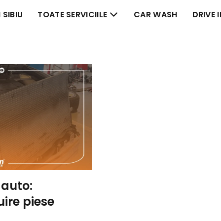
 SIBIU
TOATE SERVICIILE
CAR WASH
DRIVE 
 auto:
uire piese