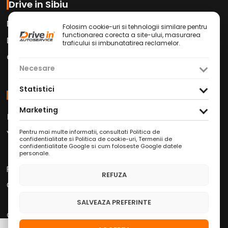
Drive in Sibiu
Drive in Car Wash
Folosim cookie-uri si tehnologii similare pentru
functionarea corecta a site-ului, masurarea
Drive in Cafe
traficului si imbunatatirea reclamelor.
Contact
Necesare
Statistici
Social Media
Marketing
Facebook
Instagram
TikTok
/
/
Youtube
WhatsApp
LinkedIn
/
/
Pentru mai multe informatii, consultati
Politica de
confidentialitate si Politica de cookie-uri
,
Termenii de
confidentialitate Google
si
cum foloseste Google datele
personale
.
Politica de Confidențialitate
REFUZA
Condiții Service Auto
SALVEAZA PREFERINTE
Copyright © 2026 Drive in Autoservice