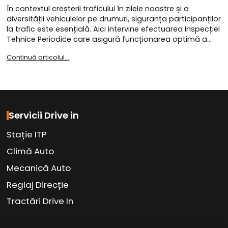
În contextul creșterii traficului în zilele noastre și a
diversității vehiculelor pe drumuri, siguranța participanților
la trafic este esențială. Aici intervine efectuarea Inspecției
Tehnice Periodice care asigură funcționarea optimă a…
Continuă articolul...
Servicii Drive in
Stație ITP
Climă Auto
Mecanică Auto
Reglaj Direcție
Tractări Drive In